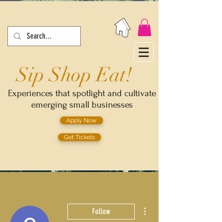
Sip Shop Eat!
Experiences that spotlight and cultivate
emerging small businesses
Apply Now
Get Tickets
More actions
Follow